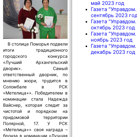
май 2023 год
Газета "Управдом.
сентябрь 2023 го
Газета "Управдом.
октябрь 2023 год
Газета "Управдом.
ноябрь 2023 год
В столице Поморья подвели
Газета "Управдом.
итоги традиционного
декабрь 2023 год
городского конкурса
«Лучший Архангельский
дворик». Самый
ответственный дворник, по
мнению жюри, трудится в
Соломбале в РСК
«Метелица+». Победителем в
номинации стала Надежда
Вайснер, которая следит за
чистотой и порядком на
придомовой территории
Полярной, 17. У РСК
«Метелица+» своя награда –
бронза в номинации «Лучшая