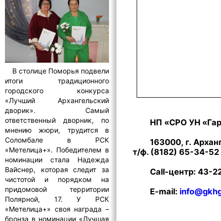
В столице Поморья подвели
итоги традиционного
городского конкурса
«Лучший Архангельский
дворик». Самый
ответственный дворник, по
НП «СРО УН «Га
мнению жюри, трудится в
Соломбале в РСК
163000, г. Арханг
«Метелица+». Победителем в
т/ф. (8182) 65-34-52
номинации стала Надежда
Вайснер, которая следит за
Call-центр: 43-2
чистотой и порядком на
придомовой территории
E-mail:
info@gkhg
Полярной, 17. У РСК
«Метелица+» своя награда –
бронза в номинации «Лучшая